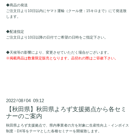
◆商品の発送
ご注文日より10日以内にヤマト運輸（クール便：15キロまで）にて発送致
します。
◆配達指定
ご注文日より10日以降の日付でご希望の日時をご指定下さい。
◆天候等の影響により、変更させていただく場合がございます。
※掲載商品は数量限定販売となります。品切れの際はご容赦下さい。
2022
08
04 09:12
/
/
【秋田県】秋田県よろず支援拠点から各セミ
ナーのご案内
秋田県よろず支援拠点で、県内事業者の方を対象に生産性向上・インボイス
制度・DX等をテーマとした各種セミナーを開催致します。