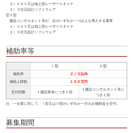
３）ＵＡＶ又は地上型レーザースキャナ
４）３次元設計ソフトウェア
②Ⅱ型
建設コンサルタント等が、次のいずれか一つ以上を導入する事業
１）ＵＡＶ又は地上型レーザースキャナ
２）３次元設計ソフトウェア
補助率等
Ⅰ型
Ⅱ型
補助率
２／３以内
補助上限額
１５０万円
１建設コンサルタント等に
交付回数
１建設業者につき１回
つき１回
注：一企業に対して、Ⅰ型又はⅡ型のいずれか一方のみ補助金を交付。
募集期間