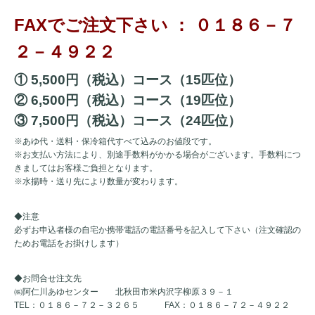
FAXでご注文下さい ：
０１８６－７
２－４９２２
① 5,500円（税込）
コース（15匹位）
② 6,500円
（税込）
コース（19匹位）
③ 7,500円
（税込）
コース（24匹位）
※あゆ代・送料・保冷箱代すべて込みのお値段です。
※お支払い方法により、別途手数料がかかる場合がございます。手数料につ
きましてはお客様ご負担となります。
※水揚時・送り先により数量が変わります。
◆注意
必ずお申込者様の自宅か携帯電話の電話番号を記入して下さい（注文確認の
ためお電話をお掛けします）
◆お問合せ注文先
㈱阿仁川あゆセンター 北秋田市米内沢字柳原３９－１
TEL：０１８６－７２－３２６５ FAX：０１８６－７２－４９２２