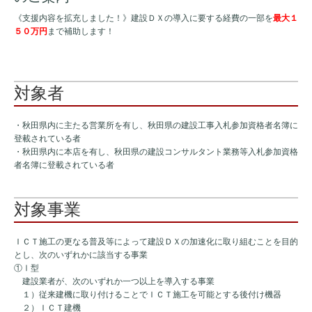
《支援内容を拡充しました！》建設ＤＸの導入に要する経費の一部を
最大１
５０万円
まで補助します！
対象者
・秋田県内に主たる営業所を有し、秋田県の建設工事入札参加資格者名簿に
登載されている者
・秋田県内に本店を有し、秋田県の建設コンサルタント業務等入札参加資格
者名簿に登載されている者
対象事業
ＩＣＴ施工の更なる普及等によって建設ＤＸの加速化に取り組むことを目的
とし、次のいずれかに該当する事業
①Ⅰ型
建設業者が、次のいずれか一つ以上を導入する事業
１）従来建機に取り付けることでＩＣＴ施工を可能とする後付け機器
２）ＩＣＴ建機