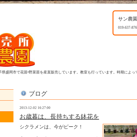
サン農
019-637-87
岩手県盛岡市で花苗•野菜苗を産直販売しています。教室も行っています。時期によっ
ブログ
2013-12-02 16:27:00
お歳暮は、長持ちする鉢花を
シクラメンは、今がピーク！