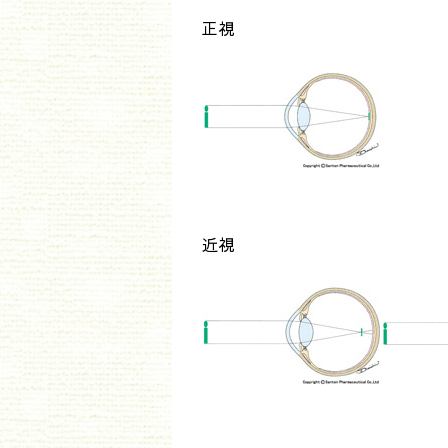
正視
近視