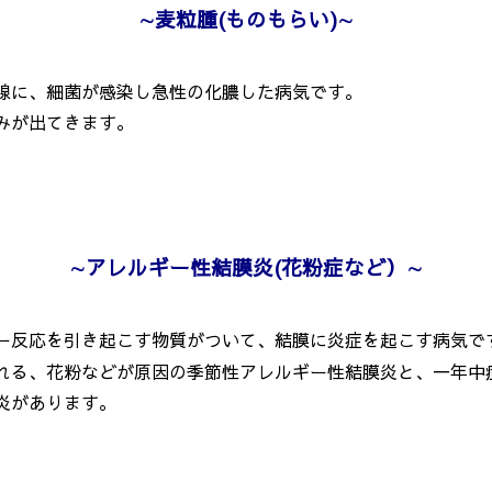
∼
麦粒腫
(ものもらい)
∼
腺に、細菌が感染し急性の化膿した病気です。
みが出てきます。
∼
アレルギー性結膜炎
(花粉症など）
∼
ー反応を引き起こす物質がついて、結膜に炎症を起こす病気で
る、花粉などが原因の季節性アレルギー性結膜炎と、一年中
炎があります。