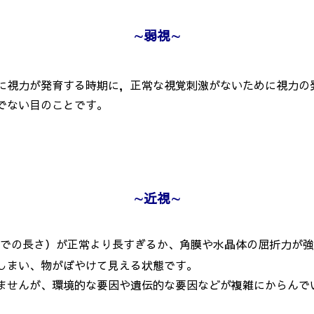
∼
弱視
∼
に視力が発育する時期に，正常な視覚刺激がないために視力の
でない目のことです。
∼
近視
∼
までの長さ）が正常より長すぎるか、角膜や水晶体の屈折力が
しまい、物がぼやけて見える状態です。
せんが、環境的な要因や遺伝的な要因などが複雑にからんで