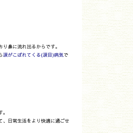
おり鼻に流れ出るからです。
ら
涙
がこぼれてくる(涙目)病気
で
す。
て、日常生活をより快適に過ごせ