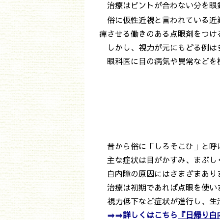
治療はピントが合わない分を眼
俗に仮性近視と言われている近業
痺させる働きのある点眼剤をつけ
しかし、視力が元にもどる例は多
眼科医に目の病気や異常などを検
昔から俗に「しろそこひ」と呼
主な症状は目がかすみ、まぶしく
白内障の原因にはさまざまあり
治療は初期であれば点眼を使いま
視力低下など症状が進行し、生
⇒⇒詳しくはこちら
『日帰り白