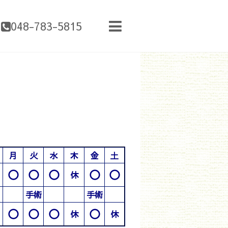
048-783-5815
月
火
水
木
金
土
○
○
○
○
○
休
手術
手術
○
○
○
○
休
休