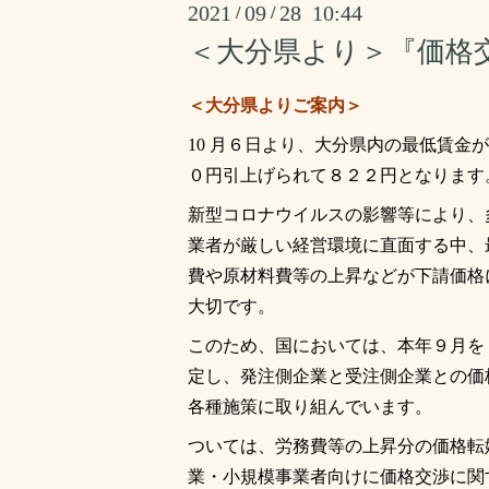
2021
09
28 10:44
/
/
＜大分県より＞『価格
＜大分県よりご案内＞
10 月６日より、大分県内の最低賃金
０円引上げられて８２２円となります
新型コロナウイルスの影響等により、
業者が厳しい経営環境に直面する中、
費や原材料費等の上昇などが下請価格
大切です。
このため、国においては、本年９月を
定し、発注側企業と受注側企業との価
各種施策に取り組んでいます。
ついては、労務費等の上昇分の価格転
業・小規模事業者向けに価格交渉に関