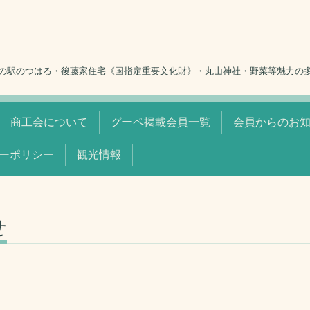
の駅のつはる・後藤家住宅《国指定重要文化財》・丸山神社・野菜等魅力の
商工会について
グーペ掲載会員一覧
会員からのお
ーポリシー
観光情報
せ