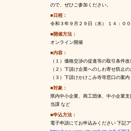
ので、ぜひご参加ください。
■日程：
令和３年９月２９日（水） １４：０
■開催方法：
オンライン開催
■内容：
（１）価格交渉の促進等の取引条件改
（２）下請け企業へのしわ寄せ防止の
（３）下請けかけこみ寺等窓口の案内
■対象：
県内中小企業、商工団体、中小企業支
当課 など
■申込方法：
電子申請にてお申込みください 下記