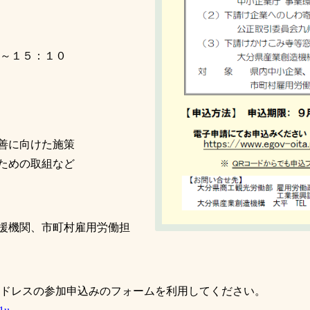
０～１５：１０
善に向けた施策
ための取組など
援機関、
市町村雇用労働担
アドレスの参加申込みのフォームを利用してください。