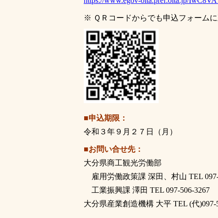
https://www.egov-oita.pref.oita.jp/IwC8V
※ ＱＲコードからでも申込フォーム
■申込期限：
令和３年９月２７日（月）
■お問い合せ先：
大分県商工観光労働部
雇用労働政策課 深田、村山 TEL 097-50
工業振興課 澤田 TEL 097-506-3267
大分県産業創造機構 大平 TEL (代)097