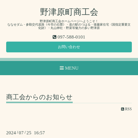
野津原町商工会
野津原町商工会ホームページへようこそ！
ななせダム・参勤交代道路《今市の石畳》・道の駅のつはる・後藤家住宅《国指定重要文
化財》・丸山神社・野菜等魅力の多い野津原
097-588-0101
お問い合わせ
MENU
商工会からのお知らせ
RSS
2024
/
07
/
25 16:57