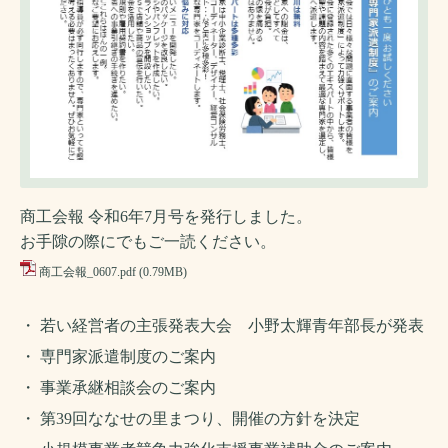
商工会報 令和6年7
月号を発行しました。
お手隙の際にでもご一読ください。
商工会報_0607.pdf
(0.79MB)
・
若い経営者の主張発表大会 小野太輝青年部長が発表
・
専門家派遣制度のご案内
・
事業承継相談会のご案内
・
第39回ななせの里まつり、開催の方針を決定