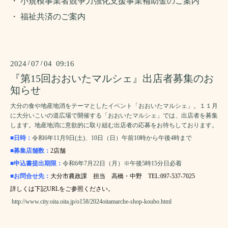
・ 小規模事業者競争力強化支援事業補助金のご案内
・ 福祉共済のご案内
2024
/
07
/
04 09:16
『第15回おおいたマルシェ』出店者募集のお
知らせ
大分の食や地産地消をテーマとしたイベント「おおいたマルシェ」。１１月
に大分いこいの道広場で開催する「おおいたマルシェ」では、出店者を募集
します。地産地消に意欲的に取り組む出店者の応募をお待ちしております。
■日時：
令和6年11月9日(土)、10日（日）午前10時から午後4時まで
■募集店舗数：
2店舗
■申込書提出期限：
令和6年7月22日（月）※午後5時15分日必着
■お問合せ先：
大分市農政課 担当 高橋・中野 TEL:097-537-7025
詳しくは下記URLをご参照ください。
http://www.city.oita.oita.jp/o158/2024oitamarche-shop-koubo.html