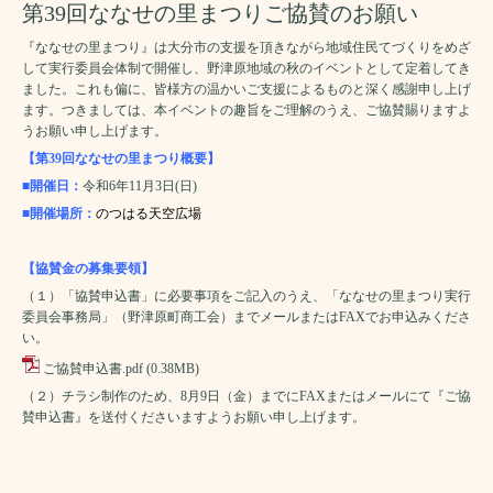
第39回ななせの里まつりご協賛のお願い
『ななせの里まつり』は大分市の支援を頂きながら地域住民てづくりをめざ
して実行委員会体制で開催し、野津原地域の秋のイベントとして定着してき
ました。これも偏に、皆様方の温かいご支援によるものと深く感謝申し上げ
ます。つきましては、本イベントの趣旨をご理解のうえ、ご協賛賜りますよ
うお願い申し上げます。
【第39回ななせの里まつり概要】
■開催日：
令和6年11月3日(日)
■開催場所：
のつはる天空広場
【協賛金の募集要領】
（１）「協賛申込書」に必要事項をご記入のうえ、「ななせの里まつり実行
委員会事務局」（野津原町商工会）までメールまたはFAXでお申込みくださ
い。
ご協賛申込書.pdf
(0.38MB)
（２）チラシ制作のため、8月9日（金）までにFAXまたはメールにて『ご協
賛申込書』を送付くださいますようお願い申し上げます。