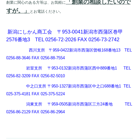
「創業の相談したいので
創業に関心のある方等は、お気軽に
すが。」
とお電話ください。
新潟にしかん商工会
〒
953-0041
新潟市西蒲区巻甲
2576
番地
3
TEL 0256-72-2026 FAX 0256-73-2742
西川支所 〒
959-0422
新潟市西蒲区曽根
168
番地
13
TEL
0256-88-3646 FAX 0256-88-7554
岩室支所 〒
953-0132
新潟市西蒲区西中
889
番地
1
TEL
0256-82-3209 FAX 0256-82-5010
中之口支所 〒
950-1327
新潟市西蒲区中之口
688
番地
1
TEL
025-375-4181 FAX 025-375-5224
潟東支所 〒
959-0505
新潟市西蒲区三方
24
番地
TEL
0256-86-2129 FAX 0256-86-2964