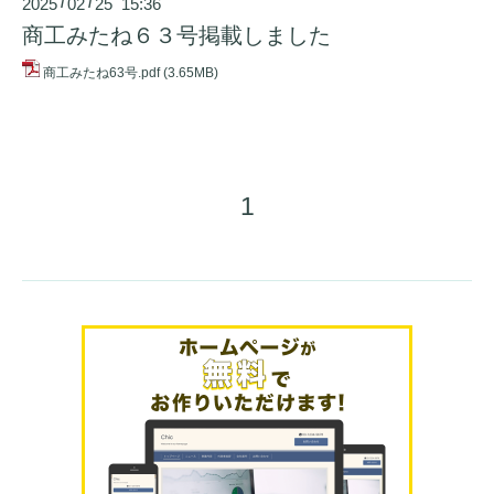
2025
02
25 15:36
/
/
商工みたね６３号掲載しました
商工みたね63号.pdf
(3.65MB)
1