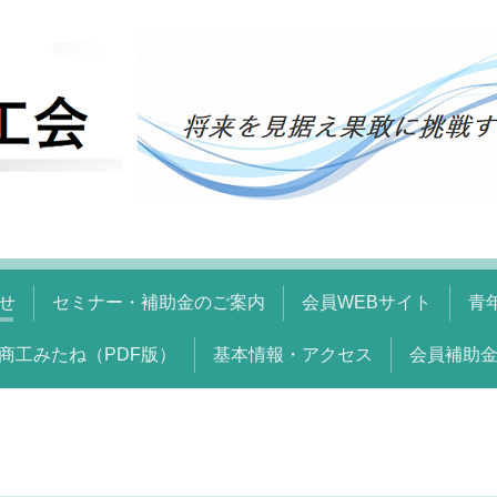
せ
セミナー・補助金のご案内
会員WEBサイト
青
商工みたね（PDF版）
基本情報・アクセス
会員補助