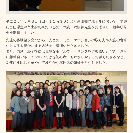
平成２５年２月３日（日）１１時３０分より富山観光ホテルにおいて、講師
に富山県魚津市出身の㈱たべるの 代表 沢樹舞先生をお招きし、新年研修
会を開催しました。
先生の体験談を交ながら、人とのコミュニケーションの取り方や家庭の食卓
から人生を豊かにする方法をご講演いただきました。
また、講演会終了後には見事なモデルウォーキングをご披露いただき、さら
に懇親会でもワインのいろはを初心者にもわかりやすくお話くださるなど、
新年に相応しく華やかで和やかな雰囲気の研修会となりました。