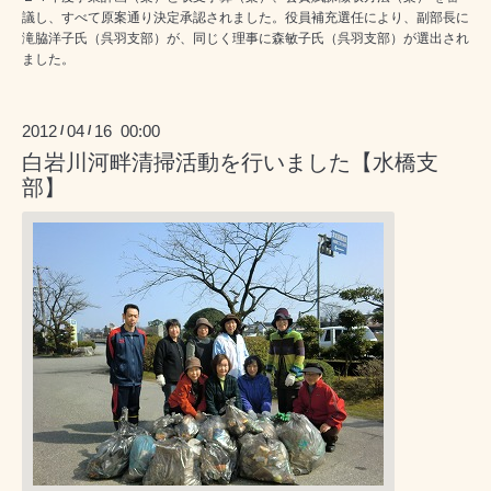
議し、すべて原案通り決定承認されました。役員補充選任により、副部長に
滝脇洋子氏（呉羽支部）が、同じく理事に森敏子氏（呉羽支部）が選出され
ました。
2012
04
16 00:00
/
/
白岩川河畔清掃活動を行いました【水橋支
部】