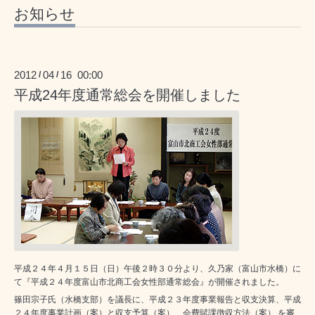
お知らせ
2012
04
16 00:00
/
/
平成24年度通常総会を開催しました
平成２４年４月１５日（日）午後２時３０分より、久乃家（富山市水橋）に
て『平成２４年度富山市北商工会女性部通常総会』が開催されました。
篠田宗子氏（水橋支部）を議長に、平成２３年度事業報告と収支決算、平成
２４年度事業計画（案）と収支予算（案）、会費賦課徴収方法（案） を審