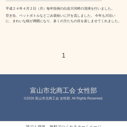
平成２４年４月２日（月）毎年恒例の白岩川河畔の清掃を行いました。
空き缶、ペットボトルなどごみ袋拾いに汗を流しました。 今年も川沿い
に、きれいな桜が満開になり、多くの方たちの目を楽しませてくれました。
1
富山市北商工会 女性部
©2026
富山市北商工会 女性部
. All Rights Reserved.
誰でも簡単、無料でつくれるホームページ