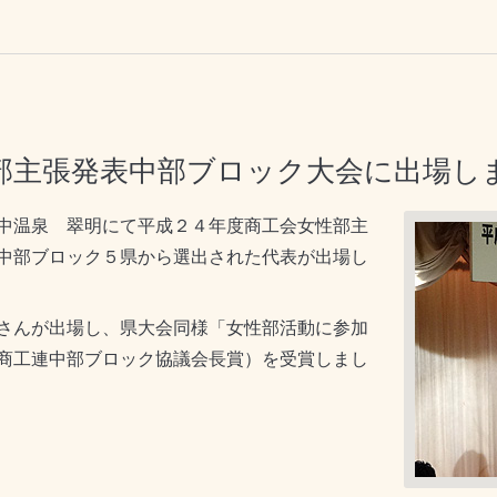
性部主張発表中部ブロック大会に出場し
中温泉 翠明にて平成２４年度商工会女性部主
中部ブロック５県から選出された代表が出場し
さんが出場し、県大会同様「女性部活動に参加
商工連中部ブロック協議会長賞）を受賞しまし