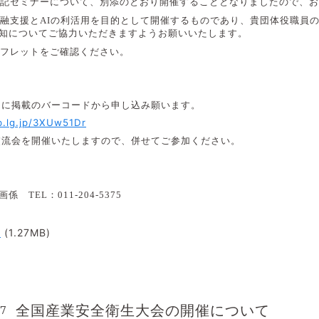
記セミナーについて、別添のとおり開催することとなりましたので、お
融支援と
AI
の利活用を目的として開催するものであり、貴団体役職員
知についてご協力いただきますようお願いいたします。
フレットをご確認ください。
シに掲載のバーコードから申し込み願います。
p.lg.jp/3XUw51Dr
交流会を開催いたしますので、併せてご参加ください。
企画係
TEL
：
011-204-5375
f
(1.27MB)
全国産業安全衛生大会の開催について
37