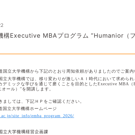
22
Executive MBAプログラム ”Humanior
道国立大学機構から下記のとおり周知依頼がありましたのでご案内
国立大学機構では、移り変わりが激しいＡＩ時代において求められ
カデミックな学びを通じて磨くことを目的とした
Executive MBA
（
ニオール）
”
を開講します。
きましては、下記ＨＰをご確認ください。
道国立大学機構ホームページ
c.ac.jp/site_info/emba_program_2026/
国立大学機構経営企画課