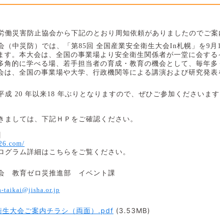
労働災害防止協会から下記のとおり周知依頼がありましたのでご案
会（中災防）では、「第
85
回 全国産業安全衛生大会
In
札幌」を
9
月
ます。本大会は、全国の事業場より安全衛生関係者が一堂に会する
多角的に学べる場、若手担当者の育成・教育の機会として、毎年多
会は、全国の事業場や大学、行政機関等による講演および研究発表
平成
20
年以来
18
年ぶりとなりますので、ぜひご参加くださいます
きましては、下記ＨＰをご確認ください。
】
026.com/
ログラム詳細はこちらをご覧ください。
会 教育ゼロ災推進部 イベント課
a-taikai@jisha.or.jp
衛生大会ご案内チラシ（両面）.pdf
(3.53MB)