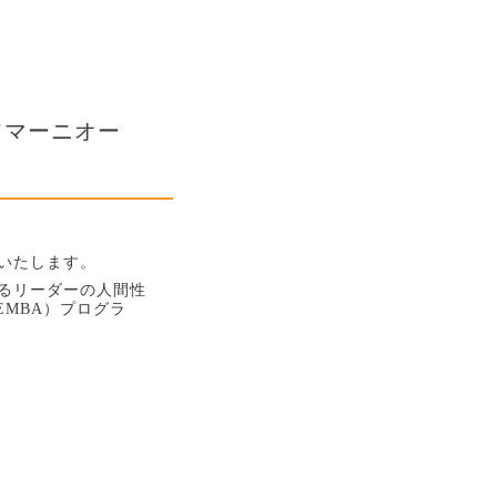
（フマーニオー
いたします。
るリーダーの人間性
EMBA
）プログラ