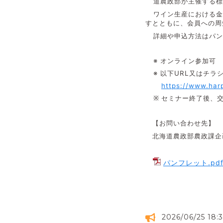
道農政部が主催する標
ワイン生産における金
すとともに、会員への周
詳細や申込方法はパン
※
オンライン参加可
※
以下
URL
又はチラ
https://www.har
※
セミナー終了後、
【お問い合わせ先】
北海道農政部農政課
パンフレット.pd
2026/06/25 18: