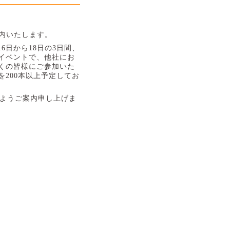
内いたします。
16
日から
18
日の
3
日間、
イベントで、他社にお
くの皆様にご参加いた
を
200
本以上予定してお
ようご案内申し上げま