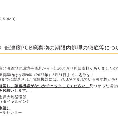
2.59MB)
低濃度PCB廃棄物の期限内処理の徹底等につ
3
省北海道地方環境事務所から下記のとおり周知依頼がありましたの
B
廃棄物は令和
9
年（
2027
年）
3
月
31
日までに処分を！
頃までに製造された電気機器には、
PCB
が含まれている可能性があ
確認し、該当機器がないかチェックしてください。
見つかった場合
をお願いします。
進課大気循環係
（ダイヤルイン）
申請）
ールセンター