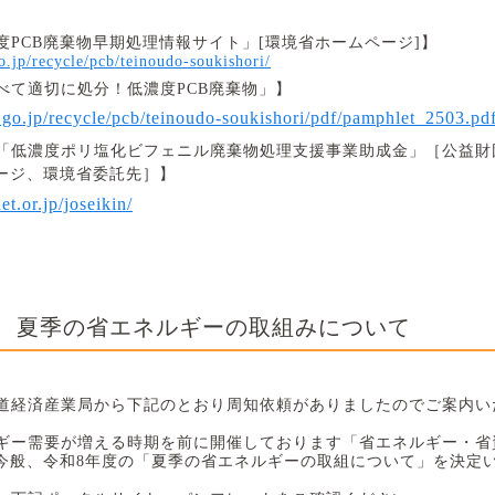
度
PCB
廃棄物早期処理情報サイト」
[
環境省ホームページ
]
】
go.jp/recycle/pcb/teinoudo-soukishori/
べて適切に処分！低濃度
PCB
廃棄物」】
nv.go.jp/recycle/pcb/teinoudo-soukishori/pdf/pamphlet_2503.pd
「低濃度ポリ塩化ビフェニル廃棄物処理支援事業助成金」［公益財
ージ、環境省委託先］】
t.or.jp/joseikin/
夏季の省エネルギーの取組みについて
1
道経済産業局から下記のとおり周知依頼がありましたのでご案内い
ギー需要が増える時期を前に開催しております「省エネルギー・省
今般、令和
8
年度の「夏季の省エネルギーの取組について」を決定