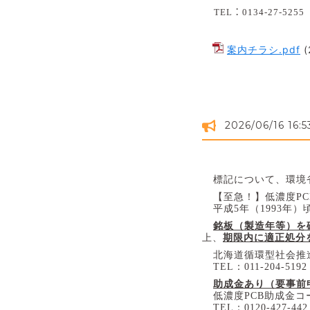
TEL
：
0134-27-5255
案内チラシ.pdf
(
2026/06/16 16:5
標記について、環境
【至急！】低濃度
PC
平成
5
年（
1993
年）
銘板（製造年等）を
上、
期限内に適正処分
北海道循環型社会推
TEL
：
011-204-5192
助成金あり（要事前
低濃度
PCB
助成金コ
TEL
：
0120-427-442