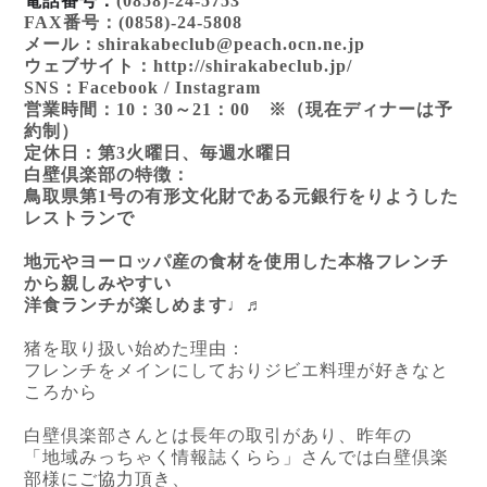
電話番号：
(0858)-24-5753
FAX番号：
(0858)-24-5808
メール：
shirakabeclub@peach.ocn.ne.jp
ウェブサイト：
http://shirakabeclub.jp/
SNS：Facebook / Instagram
営業時間：
10
：
30
～
21
：
00
※（現在ディナーは予
約制）
定休日：
第
3
火曜日、毎週水曜日
白壁倶楽部の特徴：
鳥取県第
1
号の有形文化財である元銀行をりようした
レストランで
地元やヨーロッパ産の食材を使用した本格フレンチ
から親しみやすい
洋食ランチが楽しめます♩♬
猪を取り扱い始めた理由：
フレンチをメインにしておりジビ
エ料理が好きなと
ころから
白壁倶楽部さんとは長年の取引があり、昨年の
「地域みっちゃく情報誌くらら」さんでは白壁倶楽
部様にご協力頂き、