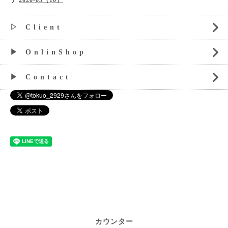
▷ C l i e n t
▶ O n l i n S h o p
▶ C o n t a c t
カウンター