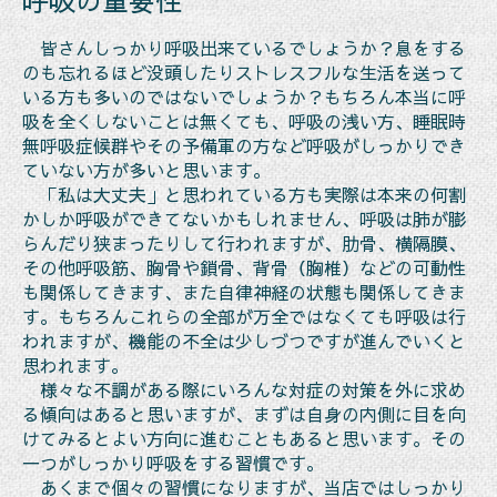
呼吸の重要性
皆さんしっかり呼吸出来ているでしょうか？息をする
のも忘れるほど没頭したりストレスフルな生活を送って
いる方も多いのではないでしょうか？もちろん本当に呼
吸を全くしないことは無くても、呼吸の浅い方、睡眠時
無呼吸症候群やその予備軍の方など呼吸がしっかりでき
ていない方が多いと思います。
「私は大丈夫」と思われている方も実際は本来の何割
かしか呼吸ができてないかもしれません、呼吸は肺が膨
らんだり狭まったりして行われますが、肋骨、横隔膜、
その他呼吸筋、胸骨や鎖骨、背骨（胸椎）などの可動性
も関係してきます、また自律神経の状態も関係してきま
す。もちろんこれらの全部が万全ではなくても呼吸は行
われますが、機能の不全は少しづつですが進んでいくと
思われます。
様々な不調がある際にいろんな対症の対策を外に求め
る傾向はあると思いますが、まずは自身の内側に目を向
けてみるとよい方向に進むこともあると思います。その
一つがしっかり呼吸をする習慣です。
あくまで個々の習慣になりますが、当店ではしっかり