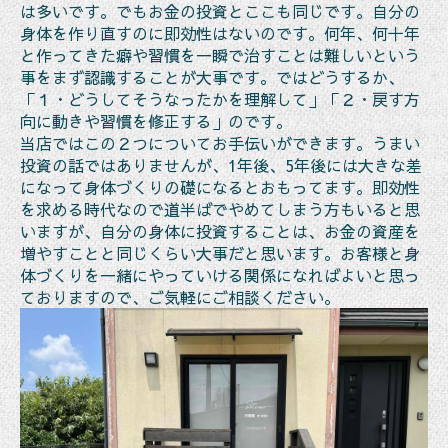
は多いです。でもお金の投資とここも同じです。自分の
身体を作り直すのに即効性はないのです。何年、何十年
と作ってきた癖や習慣を一瞬で治すことは難しいという
事をまず認識することが大事です。ではどうするか、
「１・どうしてそうなったかを理解して」「２・戻す方
向に動きや習慣を修正する」のです。
当店ではこの２つについてお手伝いができます。うまい
投資の話ではありませんが、1年後、5年後には大きな差
になって身体づくりの礎になるとおもってます。即効性
を求める時代なので道半ばでやめてしまう方もいると思
いますが、自分の身体に投資することは、お金の資産を
増やすことと同じくらい大事だと思います。お客様と身
体づくりを一緒にやっていける関係になればよいと思っ
ておりますので、ご気軽にご相談ください。