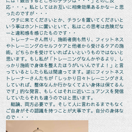
には「競合するところのチラシは・・・」とのご反
応・・・。私としてはお互いに相乗効果あるかなーと思
ったのですが・・・
ウチに来てくださいとか、チラシを置いてくださいと
いう事はホントに置いといて、私はこの思考は危険だな
ーと違和感を感じたものです・・
トレーナーさん然り、施術者側も然り、フィットネス
やトレーニングのセルフケアと他者から受けるケアの施
術。どちらかを受けていればよいというものではないと
思います。もし私が「トレーニングなんかやるより、し
っかり施術で身体を整えたほうがいいんですよ！」と言
っているとしたら私は間違ってます。逆にフィットネス
トレーナーさんたちが「しっかり日々トレーニングさえ
していれば、整体なんか行かなくてよい身体は保てるん
です」的な発言、もしくはそれに近いニュアンスを発信
していたらそれも違うのではと思います。
結論、両方必要です。そして人に言われるまでもなく
ご自身がその認識を持つことが大事です。自分の身体な
ので・・・