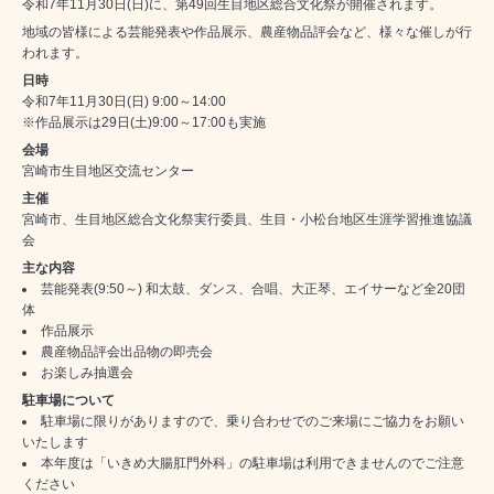
令和7年11月30日(日)に、第49回生目地区総合文化祭が開催されます。
地域の皆様による芸能発表や作品展示、農産物品評会など、様々な催しが行
われます。
日時
令和7年11月30日(日) 9:00～14:00
※作品展示は29日(土)9:00～17:00も実施
会場
宮崎市生目地区交流センター
主催
宮崎市、生目地区総合文化祭実行委員、生目・小松台地区生涯学習推進協議
会
主な内容
芸能発表(9:50～) 和太鼓、ダンス、合唱、大正琴、エイサーなど全20団
体
作品展示
農産物品評会出品物の即売会
お楽しみ抽選会
駐車場について
駐車場に限りがありますので、乗り合わせでのご来場にご協力をお願い
いたします
本年度は「いきめ大腸肛門外科」の駐車場は利用できませんのでご注意
ください