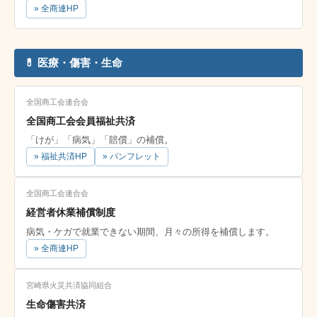
» 全商連HP
💊 医療・傷害・生命
全国商工会連合会
全国商工会会員福祉共済
「けが」「病気」「賠償」の補償。
» 福祉共済HP
» パンフレット
全国商工会連合会
経営者休業補償制度
病気・ケガで就業できない期間、月々の所得を補償します。
» 全商連HP
宮崎県火災共済協同組合
生命傷害共済