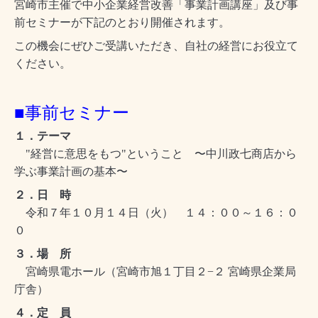
宮崎市主催で中小企業経営改善「事業計画講座」及び事
前セミナーが下記のとおり開催されます。
この機会にぜひご受講いただき、自社の経営にお役立て
ください。
■事前セミナー
１．テーマ
"経営に意思をもつ"ということ 〜中川政七商店から
学ぶ事業計画の基本〜
２．日 時
令和７年１０月１４日（火） １４：００～１６：０
０
３．場 所
宮崎県電ホール（宮崎市旭１丁目２−２ 宮崎県企業局
庁舎）
４．定 員