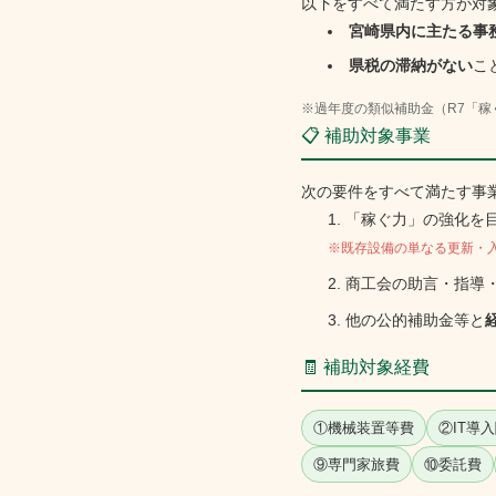
以下をすべて満たす方が対
宮崎県内に主たる事
県税の滞納がない
こ
※過年度の類似補助金（R7「
📋 補助対象事業
次の要件をすべて満たす事
「稼ぐ力」の強化を
※既存設備の単なる更新・
商工会の助言・指導
他の公的補助金等と
🧾 補助対象経費
①機械装置等費
②IT導
⑨専門家旅費
⑩委託費