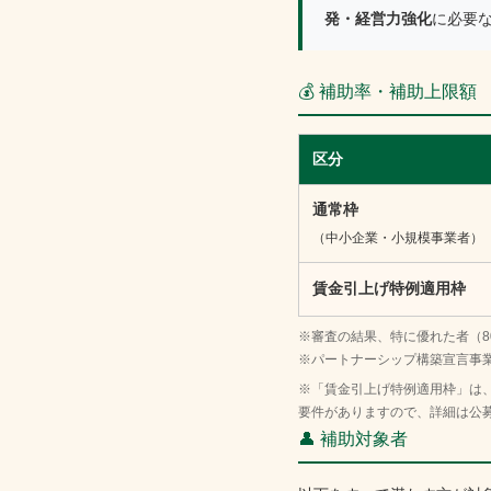
発・経営力強化
に必要
💰 補助率・補助上限額
区分
通常枠
（中小企業・小規模事業者）
賃金引上げ特例適用枠
※審査の結果、特に優れた者（8
※パートナーシップ構築宣言事
※「賃金引上げ特例適用枠」は
要件がありますので、詳細は公
👤 補助対象者