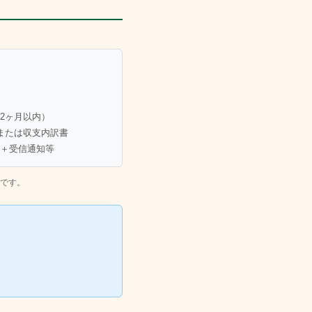
2ヶ月以内）
または収支内訳書
＋受信通知等
です。