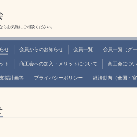
会
ならお気軽にご相談ください。
らせ
会員からのお知らせ
会員一覧
会員一覧（グ
ット
商工会への加入・メリットについて
商工会につい
支援計画等
プライバシーポリシー
経済動向（全国・宮
せ