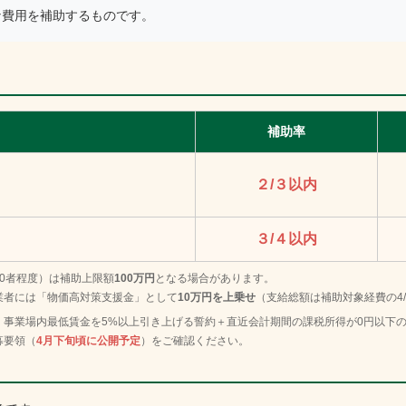
な費用を補助するものです。
補助率
２/３以内
３/４以内
0者程度）は補助上限額
100万円
となる場合があります。
業者には「物価高対策支援金」として
10万円を上乗せ
（支給総額は補助対象経費の4/
、事業場内最低賃金を5%以上引き上げる誓約＋直近会計期間の課税所得が0円以下
募要領（
4月下旬頃に公開予定
）をご確認ください。