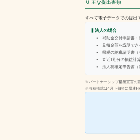
📎 主な提出書類
すべて電子データでの提出
▍法人の場合
補助金交付申請書・
見積金額を説明でき
県税の納税証明書（
直近1期分の損益計
法人税確定申告書（
※パートナーシップ構築宣言の
※各種様式は4月下旬頃に県連H