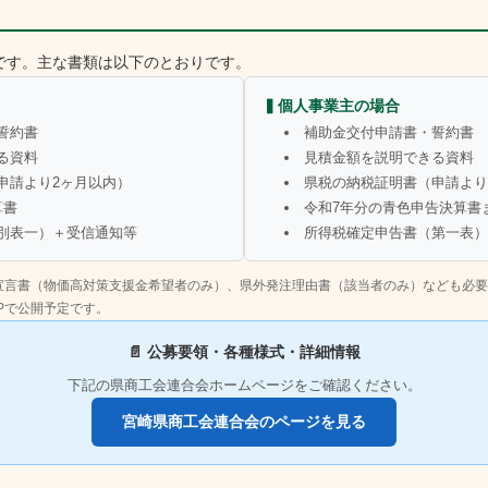
です。主な書類は以下のとおりです。
▍個人事業主の場合
誓約書
補助金交付申請書・誓約書
る資料
見積金額を説明できる資料
申請より2ヶ月以内）
県税の納税証明書（申請より
算書
令和7年分の青色申告決算書
別表一）＋受信通知等
所得税確定申告書（第一表）
宣言書（物価高対策支援金希望者のみ）、県外発注理由書（該当者のみ）なども必要
Pで公開予定です。
📄 公募要領・各種様式・詳細情報
下記の県商工会連合会ホームページをご確認ください。
宮崎県商工会連合会のページを見る