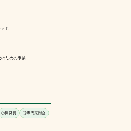
れます。
化
のための事業
⑦開発費
⑧専門家謝金