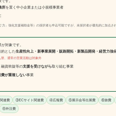
象です。
務所
を置く中小企業または小規模事業者
と
稼ぐ力」強化支援補助金等）の採択者も申込可能ですが、未採択者が優先的に加点さ
業が対象です。
目的とした
生産性向上・新事業展開・販路開拓・新製品開発・経営力強
入替、通常の営業活動は対象外
・融資斡旋等の
支援を受けながら
取り組む事業
経費が重複しない
事業
入関連費
③ECサイト関連費
④広報費
⑤展示会等出展費
⑥旅費
⑪外注費