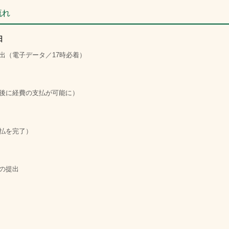
流れ
日
出（電子データ／17時必着）
後に経費の支払が可能に）
払を完了）
の提出