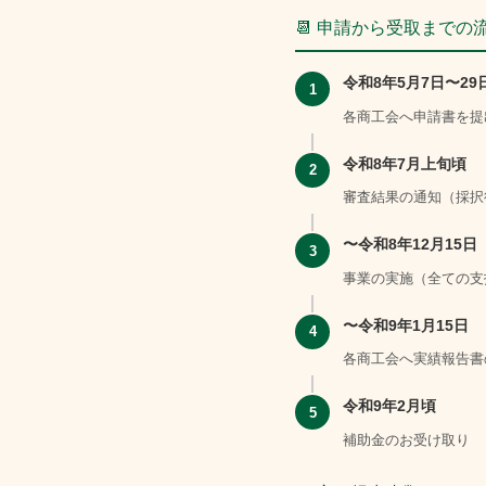
📆 申請から受取までの
令和8年5月7日〜29
1
各商工会へ申請書を提
令和8年7月上旬頃
2
審査結果の通知（採択
〜令和8年12月15日
3
事業の実施（全ての支
〜令和9年1月15日
4
各商工会へ実績報告書
令和9年2月頃
5
補助金のお受け取り