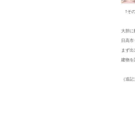
↑その
大胆に
日高市
まず出
建物を
（追記
横浜
思い
すで
車に
老若