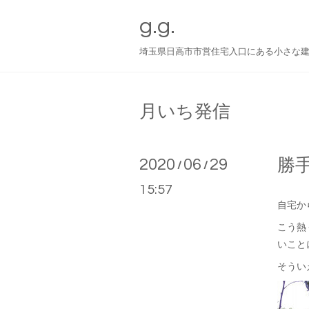
g.g.
埼玉県日高市市営住宅入口にある小さな
月いち発信
2020
06
29
勝
/
/
15:57
自宅か
こう熱
いこと
そうい