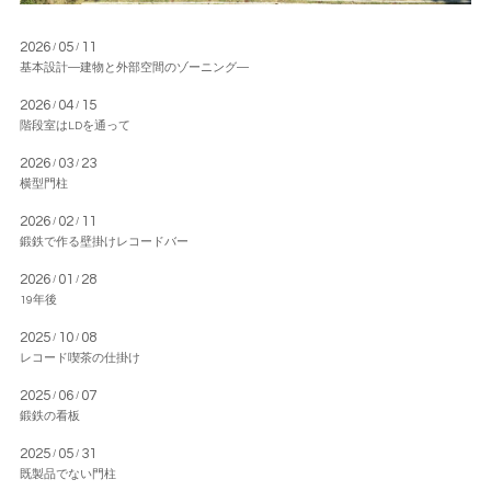
2026
05
11
/
/
基本設計―建物と外部空間のゾーニング―
2026
04
15
/
/
階段室はLDを通って
2026
03
23
/
/
横型門柱
2026
02
11
/
/
鍛鉄で作る壁掛けレコードバー
2026
01
28
/
/
19年後
2025
10
08
/
/
レコード喫茶の仕掛け
2025
06
07
/
/
鍛鉄の看板
2025
05
31
/
/
既製品でない門柱