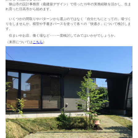
狭山市の設計事務所（龕建築デザイン）で培った15年の実務経験を活かし、生ま
れ育った日高市から始めます。
いくつかの間取りやパターンから選ぶのではなく「自分たちにとっての」場づく
りをしませんか。模型や手書きパースを使って各々の「快適さ」について検討しま
す。
住まいやお店、働く場など‥‥一度検討してみてはいかがでしょうか。
（来所については
こちら
）