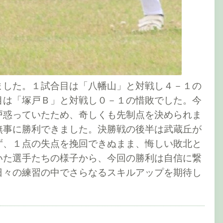
ました。１試合目は「八幡山」と対戦し４－１の
目は「塚戸Ｂ」と対戦し０－１の惜敗でした。今
戸惑っていたため、奇しくも先制点を決められま
無事に勝利できました。決勝戦の後半は武蔵丘が
ず、１点の失点を挽回できぬまま、悔しい敗北と
いた選手たちの様子から、今回の勝利は自信に繋
日々の練習の中でさらなるスキルアップを期待し