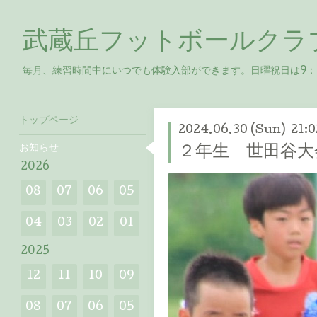
武蔵丘フットボールクラ
毎月、練習時間中にいつでも体験入部ができます。日曜祝日は9：00-
トップページ
2024.06.30 (Sun) 21:0
お知らせ
２年生 世田谷大
2026
08
07
06
05
04
03
02
01
2025
12
11
10
09
08
07
06
05