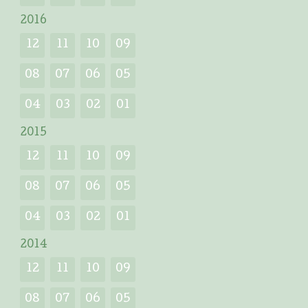
2016
12
11
10
09
08
07
06
05
04
03
02
01
2015
12
11
10
09
08
07
06
05
04
03
02
01
2014
12
11
10
09
08
07
06
05