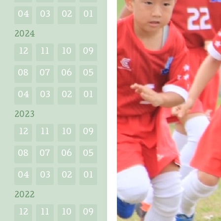
04
03
02
01
2024
12
11
10
09
08
07
06
05
04
03
02
01
2023
12
11
10
09
08
07
06
05
04
03
02
01
2022
12
11
10
09