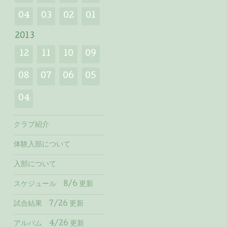
04
03
02
01
2013
12
11
10
09
08
07
06
05
04
クラブ紹介
体験入部について
入部について
スケジュール 8/6 更新
試合結果 7/26 更新
アルバム 4/26 更新