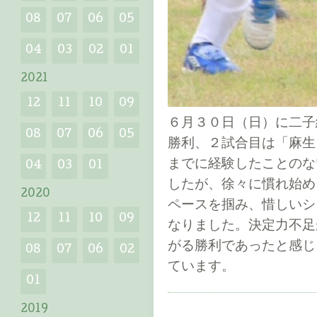
08
07
06
05
04
03
02
01
2021
12
11
10
09
６月３０日（日）に二子
08
07
06
05
勝利、２試合目は「麻生
までに経験したことのな
04
03
01
したが、徐々に慣れ始め
2020
ペースを掴み、惜しいシ
12
11
10
09
なりました。決定力不足
がる勝利であったと感じ
08
07
06
02
ています。
01
2019