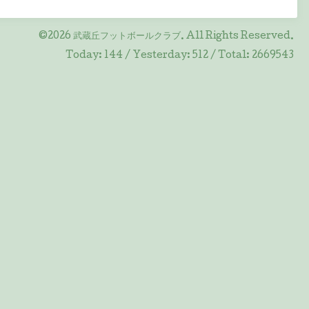
©2026
武蔵丘フットボールクラブ
. All Rights Reserved.
Today:
144
/ Yesterday:
512
/ Total:
2669543