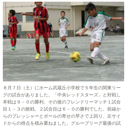
８月７日（土）にホーム武蔵丘小学校で５年生の関東リー
グの試合がありました。「中央レッドスターズ」と対戦し
本戦は９－０の勝利、その後のフレンドリーマッチ１試合
目１－３の敗戦、２試合目は６－０の勝利でした。
前線か
らのプレッシャーとボールの寄せの早さで上回り、左サイ
ドからの得点を積み重ねました。グループリーグ最後の試