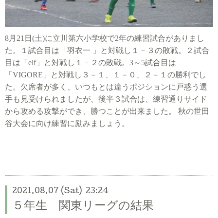
8
月
21
日
(
土
)
に立川第六小学校で
2
年の練習試合がありまし
た。１試合
目は「羽衣一 」と対戦し１－３の敗戦。２試合
目は「
elf
」と対戦し１－２の敗戦。
3
～
5
試合目は
「
VIGORE
」と対戦し３－１、１－０、２－１の勝利でし
た。
欠席者が多く、いつもとは違うポジションに戸惑う選
手も見受けられましたが、後半３試合は、練習通りサイド
から攻める攻撃ができ、勝つことが出来ました。 秋の世田
谷大会に向け練習に励みましょう。
2021.08.07 (Sat) 23:24
５年生 関東リーグの結果