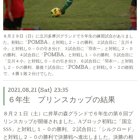
８月２９日（日）に立川多摩川グランドで５年生の練習試合がありまし
た。初戦に「POMBA」と対戦し２－１の勝利、２試合目に「立川４
小」と対戦し０－０の引き分け、３試合目に「羽衣一」と対戦し２－０
の勝利、４試合目に「POMBA」と対戦し１－０の勝利、５試合目に
「立川４小」と対戦し０－０の引き分け、６試合目に「羽衣一」と対戦
し２－０の勝利、最後７試合目に「POMBA」と対戦し０－２の敗戦
で、４勝１敗２分けでした。
2021.08.21 (Sat) 23:35
６年生 プリンスカップの結果
８月２１日（土）に井草の森グランドで６年生の第６回プ
リンスカップが開催されました。Aブロック初戦に「国立
SSS」と対戦し１－０の勝利、２試合目に「シルクロード」
と対戦し２－０の勝利で決勝戦へ進出しました。決勝の相