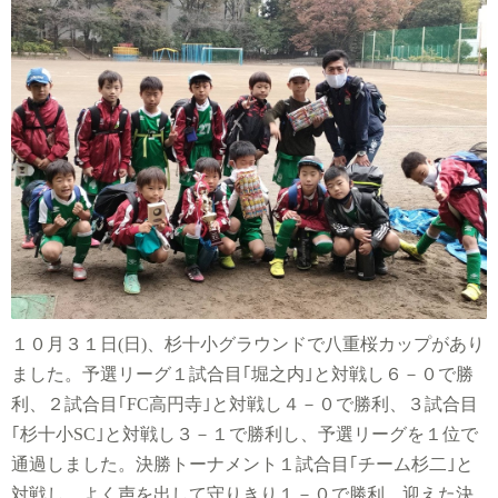
１０月３１日
(
日
)
、杉十小グラウンドで八重桜カップがあり
ました。予選リーグ１試合目｢堀之内｣と対戦し６－０で勝
利、２試合目｢
FC
高円寺｣と対戦し４－０で勝利、３試合目
｢杉十小
SC
｣と対戦し３－１で勝利し、予選リーグを１位で
通過しました。決勝トーナメント１試合目｢チーム杉二｣と
対戦し、よく声を出して守りきり１－０で勝利。迎えた決