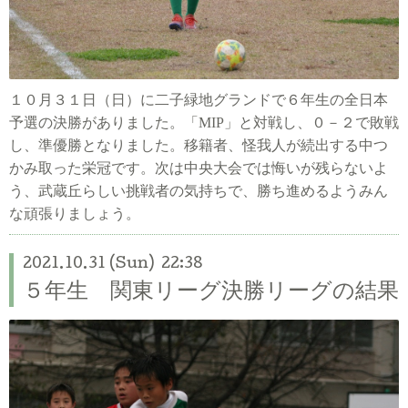
１０月３１日（日）に二子緑地グランドで６年生の全日本
予選の決勝がありました。「
MIP
」と対戦し、０－２で敗戦
し、準優勝となりました。移籍者、怪我人が続出する中つ
かみ取った栄冠です。
次は中央大会では悔いが残らないよ
う、武蔵丘らしい挑戦者の気持ちで、勝ち進めるようみん
な頑張りましょう。
2021.10.31 (Sun) 22:38
５年生 関東リーグ決勝リーグの結果