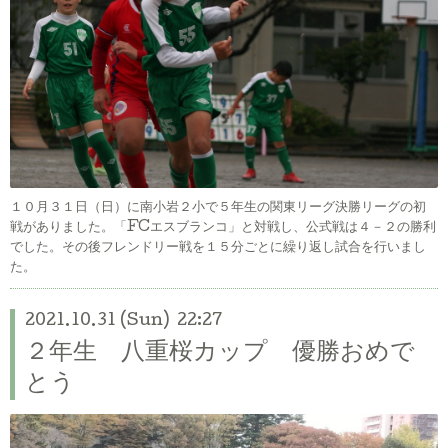
１０月３１日（日）に南小岩２小で５年生の関東リーグ決勝リーグの初
戦がありました。「FCエスブランコ」と対戦し、公式戦は４－２の勝利
でした。その後フレンドリー戦を１５分ごとに繰り返し試合を行いまし
た。
2021.10.31 (Sun) 22:27
２年生 八重桜カップ 優勝おめで
とう