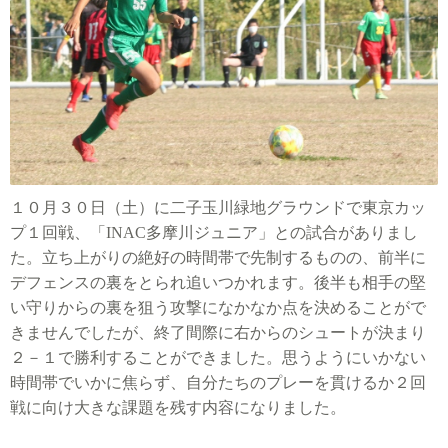
１０
月３０日（土）に二子玉川緑地グラウンドで東京カッ
プ１回戦、「
INAC
多摩川ジュニア」との試合がありまし
た。立ち上がりの絶好の時間帯で先制するものの、前半に
デフェンスの裏をとられ追いつかれます。後半も相手の堅
い守りからの裏を狙う攻撃になかなか点を決めることがで
きませんでしたが、終了間際に右からのシュートが決まり
２－１で勝利することができました。思うようにいかない
時間帯でいかに焦らず、自分たちのプレーを貫けるか２回
戦に向け大きな課題を残す内容になりました。