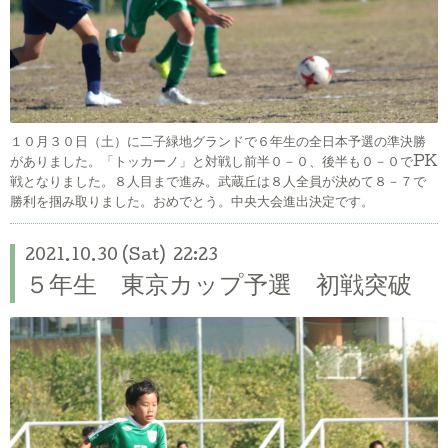
１０月３０日（土）に二子緑地グランドで６年生の全日本予選の準決勝
がありました。「トッカーノ」と対戦し前半０－０、後半も０－０でPK
戦となりました。８人目まで進み。武蔵丘は８人全員が決めて８－７で
勝利を掴み取りました。おめでとう。中央大会進出決定です。
2021.10.30 (Sat) 22:23
５年生 東京カップ予選 初戦突破