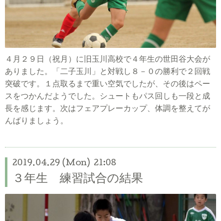
４月２９日（祝月）に旧玉川高校で４年生の世田谷大会が
ありました。「二子玉川」と対戦し８－０の勝利で２回戦
突破です。１
点取るまで重い空気でしたが、その後はペー
スをつかんだようでした。シュートもパス回しも一段と成
長を感じます。
次はフェアプレーカップ、
体調を整えてが
んばりましょう。
2019.04.29 (Mon) 21:08
３年生 練習試合の結果