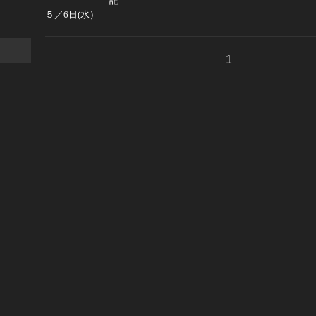
記
５／6日(水）
1