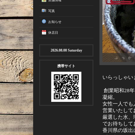
店舗情報
写真
お知らせ
休店日
2026.08.08 Saturday
ぶ っ か け
携帯サイト
いらっしゃい
創業昭和28
凝縮。
女性一人でも
営業いたして
厳選した水、
でお待ちして
香川県の坂出