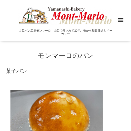
山梨パン工房モンマーロ 山梨で愛されて20年。粉から毎日仕込むベー
カリー
モンマーロのパン
菓子パン