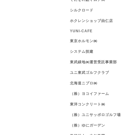
シルクロード
ホクレンショップ由仁店
YUNI-CAFE
東京ホルモン㈱
システム技建
東武緑地㈱運営受託事業部
ユニ東武ゴルフクラブ
北海道ニプロ㈱
（株）ヨコイファーム
東洋コンクリート㈱
（株）ユニサッポロゴルフ場
（株）ゆにガーデン