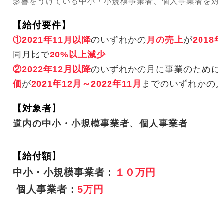
影響をうけている中小・小規模事業者、個人事業者を
【給付要件】
①2
021年11月以降
の
いずれかの
月の売上
が
201
同月比で
20%以上減少
②2022年12月以降
のいずれかの月に
事業のため
価
が
2021年12月～2022年11月
までの
いずれかの
【対象者】
道内の中小・小規模事業者、個人事業者
【給付額】
中小・小規模事業者：
１０万円
個人事業者：
5万円