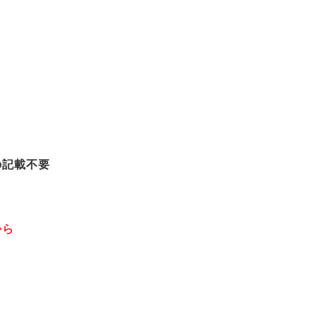
記載不要
から