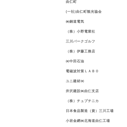
由仁町
(一社)由仁町観光協会
㈱銅道電気
（株）小野電業社
三川パークゴルフ
（株）伊藤工務店
㈲中田石油
電磁波対策ＬＡＢＯ
ユニ建材㈲
井沢建設㈱由仁支店
（株）チュプチニカ
日本食品製造（資）三川工場
小岩金網㈱北海道由仁工場