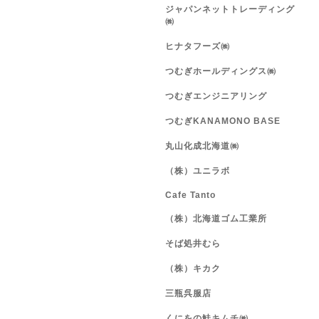
ジャパンネットトレーディング
㈱
ヒナタフーズ㈱
つむぎホールディングス㈱
つむぎエンジニアリング
つむぎKANAMONO BASE
丸山化成北海道㈱
（株）ユニラボ
Cafe Tanto
（株）北海道ゴム工業所
そば処井むら
（株）キカク
三瓶呉服店
くにをの鮭キムチ㈱