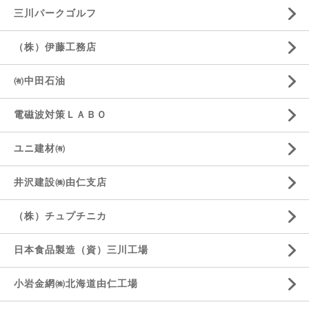
三川パークゴルフ
（株）伊藤工務店
㈲中田石油
電磁波対策ＬＡＢＯ
ユニ建材㈲
井沢建設㈱由仁支店
（株）チュプチニカ
日本食品製造（資）三川工場
小岩金網㈱北海道由仁工場