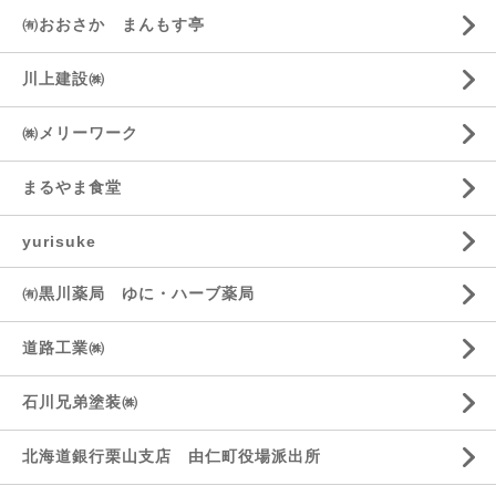
㈲おおさか まんもす亭
川上建設㈱
㈱メリーワーク
まるやま食堂
yurisuke
㈲黒川薬局 ゆに・ハーブ薬局
道路工業㈱
石川兄弟塗装㈱
北海道銀行栗山支店 由仁町役場派出所