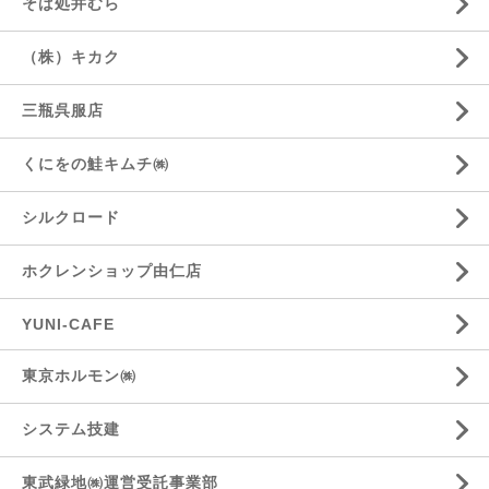
そば処井むら
（株）キカク
三瓶呉服店
くにをの鮭キムチ㈱
シルクロード
ホクレンショップ由仁店
YUNI-CAFE
東京ホルモン㈱
システム技建
東武緑地㈱運営受託事業部