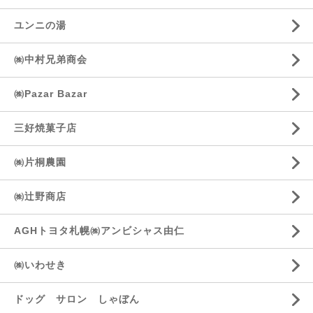
ユンニの湯
㈱中村兄弟商会
㈱Pazar Bazar
三好焼菓子店
㈱片桐農園
㈱辻野商店
AGHトヨタ札幌㈱アンビシャス由仁
㈱いわせき
ドッグ サロン しゃぼん