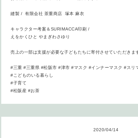
縫製 / 有限会社 茶重商店 塚本 麻衣
キャラクター考案＆SURIMACCA印刷 /
えをかくひと やまぎわさゆり
売上の一部は支援が必要な子どもたちに寄付させていただきま
#三重 #三重県 #松阪市 #津市 #マスク #インナーマスク #ス
#こどものいる暮らし
#子育て
#松阪産 #お茶
2020
/
04
/
14