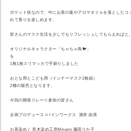
ポケット状なので、中にお茶の葉やアロマオイルを落としたコ
れて香りを楽しめます。
皆さんのマスク生活を少しでもリフレッシュしてもらえればと
オリジナルキャラクター「ちゃちゃ鳥🐦」
を
1枚1枚スリマッカで手刷りしました
おとな用とこども用（インナーマスク2枚組）
2種の販売となります。
今回の開発リレー☆参加の皆さん
企画プロデュース /パインワークス 酒井 由美
お茶染め / 草木染め工房Minami 藤田りか子