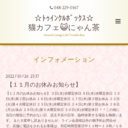
048-229-0167
☆ﾄｩｲﾝｸﾙﾎﾞｯｸｽ☆
猫カフェ😺にゃん茶
Animal Lounge Cafe Twinkle Box
インフォメーション
2022
10
26 23:37
/
/
【１１月のお休みお知らせ】
【１１月のお休みお知らせ】 ２日(水)水曜定休日 ９日(水)水曜定休日 １０
日(木)第２部お休み １６日(水)水曜定休日 １７日(木)第２部お休み ２２日
(火)第４火曜定休日 ２３日(水)水曜定休日 ２４日(木)第２部お休み ２８日
(月)お休み ２９日(火)第５火曜定休日 ３０日(水)水曜定休日 ＊＊この他に
当日の朝迄に予約がない日、店主不在の日等、臨時休業する場合も御座いま
す。 また大変申し訳ありませんが、ライン会員様以外の御予約お問合せ
で、店舗に電話をされるお客様は、対応時間営業日中１１時〜１３時／１６