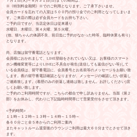
７月１日(火)～８月３１日(日)までの期間は、
※《特別料金期間》※でのご利用となります。ご了承下さいませ。
会員カードを忘れての入室は５００円の預り金でのご利用となってしまいま
す。ご来店の際は必ず会員カードをお持ち下さい。
ご予約日ですが、当店定休日は従来通り
水曜日、木曜日、第４火曜、第５火曜、
(他、猫ちゃんの体調不良、前日迄に予約がなかった時等、臨時休業も有り)
となります。
尚、店舗は留守番電話となります。
会員様におかれまして、LINE登録をされていない又は、お客様のスマート
ホン機種変更等によりLINEに不具合が発生(送信しても返信がない等)して
いる会員様は、留守番電話に、会員番号とお名前等のメッセージをお願い致
します。夜の留守番電話確認となりますが、メッセージの確認しだい折返し
ご連絡致します。(着歴のみの折返し連絡は致しません。お許しください)宜
しくお願い致します。
ご予約のご利用時間ですが、こちらの都合で申し訳ありません。当面《第２
部》をお休みし、代わりに下記臨時時間帯にて営業受付をさせて頂きます。
<予約時間>
１１時～１２時～１３時～１４時～１５時～
各６０分ごと全５本からのご利用ご案内
またキャットルーム退室後のラウンジご利用は最大６０分までとさせて頂き
ます。