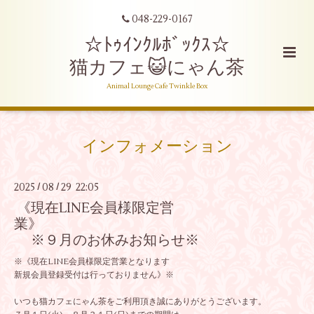
048-229-0167
☆ﾄｩｲﾝｸﾙﾎﾞｯｸｽ☆
猫カフェ😺にゃん茶
Animal Lounge Cafe Twinkle Box
インフォメーション
2025
08
29 22:05
/
/
《現在LINE会員様限定営
業》
※９月のお休みお知らせ※
※《現在LINE会員様限定営業となります
新規会員登録受付は行っておりません》※
いつも猫カフェにゃん茶をご利用頂き誠にありがとうございます。