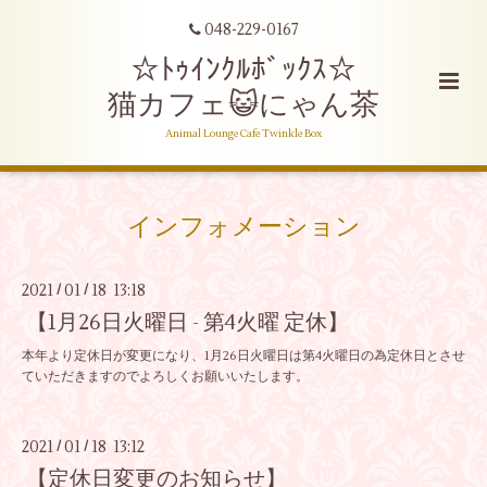
048-229-0167
☆ﾄｩｲﾝｸﾙﾎﾞｯｸｽ☆
猫カフェ😺にゃん茶
Animal Lounge Cafe Twinkle Box
インフォメーション
2021
01
18 13:18
/
/
【1月26日火曜日 - 第4火曜 定休】
本年より定休日が変更になり、1月26日火曜日は第4火曜日の為定休日とさせ
ていただきますのでよろしくお願いいたします。
2021
01
18 13:12
/
/
【定休日変更のお知らせ】