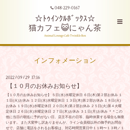
048-229-0167
☆ﾄｩｲﾝｸﾙﾎﾞｯｸｽ☆
猫カフェ😺にゃん茶
Animal Lounge Cafe Twinkle Box
インフォメーション
2022
09
29 17:16
/
/
【１０月のお休みお知らせ】
【１０月のお休みお知らせ】 ５日(水)水曜定休日 ６日(木)第２部お休み １
１日(火)お休み １２日(水)水曜定休日 １３日(木)第２部お休み １８日(火)
お休み １９日(水)水曜定休日 ２０日(木)第２部お休み ２５日(火)第４火曜
定休日 ２６日(水)水曜定休日 ２７日(木)お休み ３１日(月)お休み ＊＊この
他に当日の朝迄に予約がない日、店主不在の日等、臨時休業する場合も御座
います。 また大変申し訳ありませんが、ライン会員様以外の御予約お問合
せで、店舗に電話をされるお客様は、対応時間営業日中１１時〜１３時／１