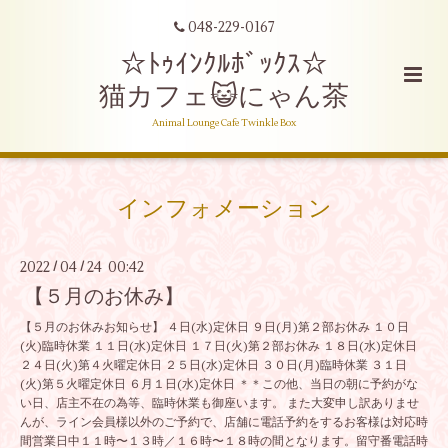
048-229-0167
☆ﾄｩｲﾝｸﾙﾎﾞｯｸｽ☆
猫カフェ😺にゃん茶
Animal Lounge Cafe Twinkle Box
インフォメーション
2022
04
24 00:42
/
/
【５月のお休み】
【５月のお休みお知らせ】 ４日(水)定休日 ９日(月)第２部お休み １０日
(火)臨時休業 １１日(水)定休日 １７日(火)第２部お休み １８日(水)定休日
２４日(火)第４火曜定休日 ２５日(水)定休日 ３０日(月)臨時休業 ３１日
(火)第５火曜定休日 ６月１日(水)定休日 ＊＊この他、当日の朝に予約がな
い日、店主不在の為等、臨時休業も御座います。 また大変申し訳ありませ
んが、ライン会員様以外のご予約で、店舗に電話予約をするお客様は対応時
間営業日中１１時〜１３時／１６時〜１８時の間となります。留守番電話時