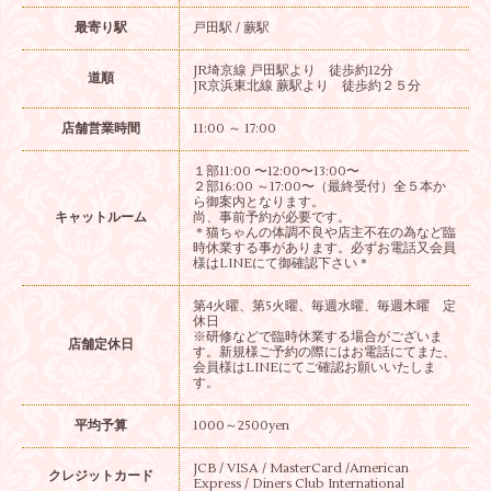
最寄り駅
戸田駅 / 蕨駅
JR埼京線 戸田駅より 徒歩約12分
道順
JR京浜東北線 蕨駅より 徒歩約２５分
店舗営業時間
11:00 ～ 17:00
１部11:00 〜12:00〜13:00〜
２部16:00 ～17:00〜（最終受付）全５本か
ら御案内となります。
キャットルーム
尚、事前予約が必要です。
＊猫ちゃんの体調不良や店主不在の為など臨
時休業する事があります。必ずお電話又会員
様はLINEにて御確認下さい＊
第4火曜、第5火曜、毎週水曜、毎週木曜 定
休日
※研修などで臨時休業する場合がございま
店舗定休日
す。新規様ご予約の際にはお電話にてまた、
会員様はLINEにてご確認お願いいたしま
す。
平均予算
1000～2500yen
JCB / VISA / MasterCard /American
クレジットカード
Express / Diners Club International