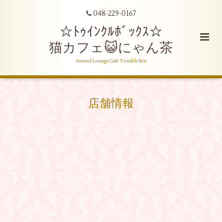
048-229-0167
☆ﾄｩｲﾝｸﾙﾎﾞｯｸｽ☆
猫カフェ😺にゃん茶
Animal Lounge Cafe Twinkle Box
店舗情報