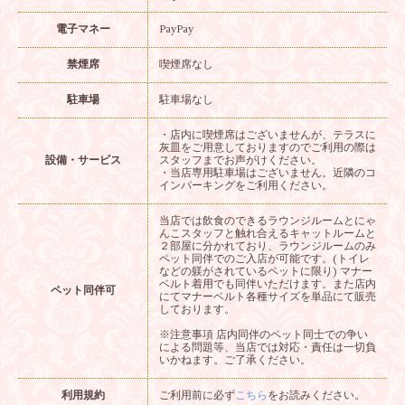
電子マネー
PayPay
禁煙席
喫煙席なし
駐車場
駐車場なし
・店内に喫煙席はございませんが、テラスに
灰皿をご用意しておりますのでご利用の際は
設備・サービス
スタッフまでお声がけください。
・当店専用駐車場はございません。近隣のコ
インパーキングをご利用ください。
当店では飲食のできるラウンジルームとにゃ
んこスタッフと触れ合えるキャットルームと
２部屋に分かれており、ラウンジルームのみ
ペット同伴でのご入店が可能です。(トイレ
などの躾がされているペットに限り) マナー
ベルト着用でも同伴いただけます。また店内
ペット同伴可
にてマナーベルト各種サイズを単品にて販売
しております。
※注意事項 店内同伴のペット同士での争い
による問題等、当店では対応・責任は一切負
いかねます。ご了承ください。
利用規約
ご利用前に必ず
こちら
をお読みください。