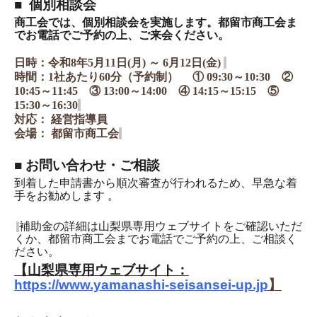
■
個別相談会
商工会では、個別相談会を実施します。
都留市商工会ま
でお電話でご予約の上、ご来会ください。
日時：令和8年5月11日(月) ～ 6月12日(金)
時間：
1社あたり60分（予約制）
① 09:30～10:30 ②
10:45～11:45 ③ 13:00～14:00 ④ 14:15～15:15 ⑤
15:30～16:30
対応：
経営指導員
会
場：
都留市商工会
■ お問い合わせ・ご相談
到着した申請書から順次審査が行われるため、早急な着
手をお勧めします 。
補助金の詳細は山梨県専用ウェブサイトをご確認いただ
くか、都留市商工会までお電話でご予約の上、ご相談く
ださい。
【山梨県専用ウェブサイト：
https://www.yamanashi-seisansei-up.jp
】