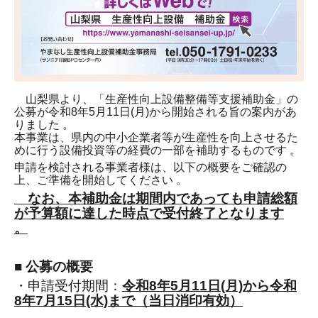
山梨県より、「生産性向上設備整備等支援補助金」の
公募が令和8年5月11日(月)から開始される旨の案内があ
りました 。
本事業は、県内の中小企業者等が生産性を向上させるた
めに行う設備投資等の経費の一部を補助するものです 。
申請を検討される事業者様は、以下の概要をご確認の
上、ご準備を開始してください 。
なお、本補助金は期間内であっても申請総額
が予算額に達した時点で受付終了となります
。
■
公募の概要
・申請受付期間：
令和8年5月11日(月)から令和
8年7月15日(水)まで（当日消印有効）