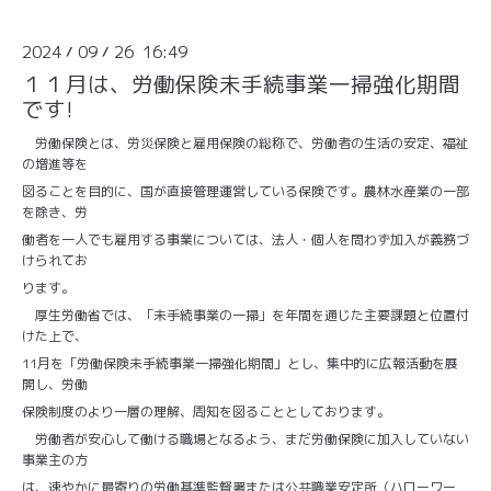
2024
09
26 16:49
/
/
１１月は、労働保険未手続事業一掃強化期間
です!
労働保険とは、労災保険と雇用保険の総称で、労働者の生活の安定、福祉
の増進等を
図ることを目的に、国が直接管理運営している保険です。農林水産業の一部
を除き、労
働者を一人でも雇用する事業については、法人・個人を問わず加入が義務づ
けられてお
ります。
厚生労働省では、「未手続事業の一掃」を年間を通じた主要課題と位置付
けた上で、
11月を「労働保険未手続事業一掃強化期間」とし、集中的に広報活動を展
開し、労働
保険制度のより一層の理解、周知を図ることとしております。
労働者が安心して働ける職場となるよう、まだ労働保険に加入していない
事業主の方
は、速やかに最寄りの労働基準監督署または公共職業安定所（ハローワー