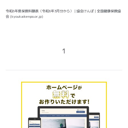
令和6年度保険料額表（令和6年3月分から） | 協会けんぽ | 全国健康保険協
会 (kyoukaikenpo.or.jp)
1