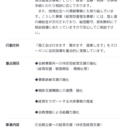
営改善普及事業」として、経営・金融・税務・労務等
多岐にわたり相談に応じております。
また、地域社会への貢献事業にも取り組んでいま
す。こうした事業（経営改善普及事業）には、国と道
の補助金が交付されており、秘密厳守、原則無料にて
相談指導にあたっていますので安心してご相談下さ
い。
行動方針
「商工会は行きます 聞きます 提案します」をスロ
ーガンに巡回指導を重点的に実施しています。
重点項目
◆会員事業所への伴走型経営支援の強化
（経営改善・販路開拓 ・情報化等）
◆事業承継支援の強化
◆関係支援機関との連携・強化
◆経営をサポートする共済事業の推進
◆会員増強による組織力強化
事業内容
①会員企業への経営支援（伴走型経営支援）