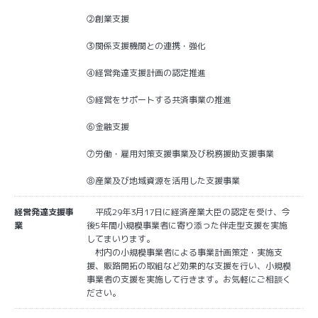
②創業支援
③関係支援機関との連携・強化
④経営発達支援計画の認定推進
⑤経営をサポートする共済事業の推進
⑥金融支援
⑦労働・雇用対策支援事業及び税務援助支援事業
⑧産業及び地域資源を活用した支援事業
経営発達支援事
平成29年3月17日に経済産業大臣の認定を受け、今
業
後5年間小規模事業者に寄り添った伴走型支援を実施
してまいります。
村内の小規模事業者による事業計画策定・実施支
援、販路開拓の取組など効果的な支援を行い、小規模
事業者の支援を実施して行きます。お気軽にご相談く
ださい。