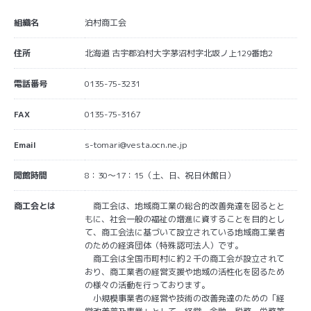
組織名
泊村商工会
住所
北海道 古宇郡泊村大字茅沼村字北坂ノ上129番地2
電話番号
0135-75-3231
FAX
0135-75-3167
Email
s-tomari@vesta.ocn.ne.jp
開館時間
8：30～17：15（土、日、祝日休館日）
商工会とは
商工会は、地域商工業の総合的改善発達を図るとと
もに、社会一般の福祉の増進に資することを目的とし
て、商工会法に基づいて設立されている地域商工業者
のための経済団体（特殊認可法人）です。
商工会は全国市町村に約２千の商工会が設立されて
おり、商工業者の経営支援や地域の活性化を図るため
の様々の活動を行っております。
小規模事業者の経営や技術の改善発達のための「経