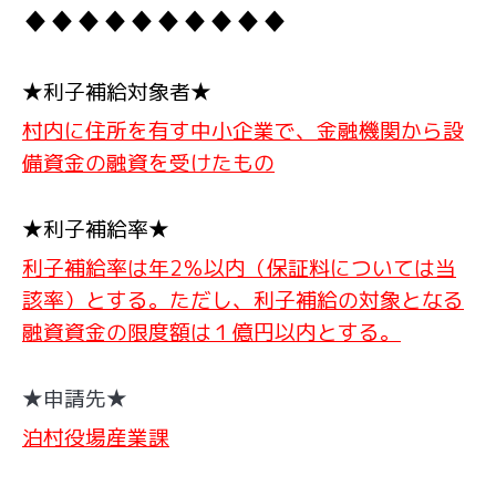
♦♦♦♦
♦♦♦♦♦
♦
★利子補給対象者★
村内に住所を有す中小企業で、金融機関から設
備資金の融資を受けたもの
★利子補給率★
利子補給率は年2％以内（保証料については当
該率）とする。ただし、利子補給の対象となる
融資資金の限度額は１億円以内とする。
★申請先★
泊村役場産業課