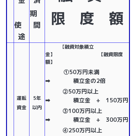
限 度 額
期
使
間
途
【
融資対象積立
金】 【融資限度
額】
①50万円未満
➡ 積立金の2倍
②50万円以上
運転
5年
➡ 積立金 + 150万円
資金
以内
③100万円以上
➡ 積立金 + 300万円
④250万円以上