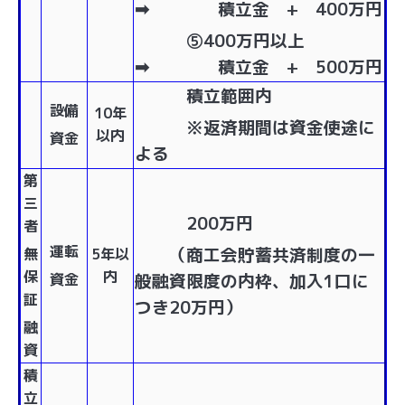
➡ 積立金 + 400万円
⑤400万円以上
➡ 積立金 + 500万円
積立範囲内
設備
10年
※返済期間は資金使途に
以内
資金
よる
第
三
200万円
者
運転
（商工会貯蓄共済制度の一
無
5年以
保
内
資金
般融資限度の内枠、加入1口に
証
つき20万円）
融
資
積
立