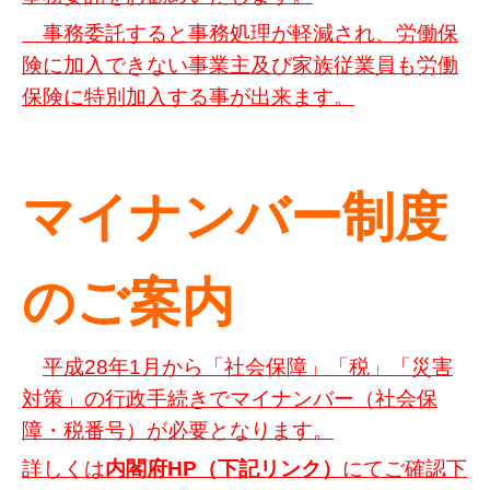
事務委託すると事務処理が軽減され、労働保
険に加入できない事業主及び家族従業員も労働
保険に特別加入する事が出来ます。
マイナンバー制度
のご案内
平
成
28年1月から「社会保障」「税」「災害
対策」の行政手続きでマイナンバー（社会保
障・税番号）が必要となります。
詳しくは
内閣府HP
（下記リンク）
にてご確認下