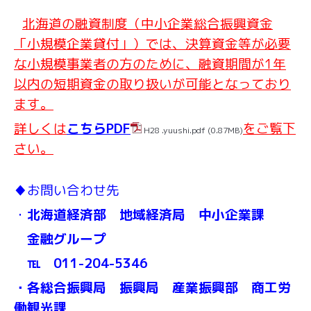
北海道の融資制度（中小企業総合振興資金
「小規模企業貸付」）では、決算資金等が必要
な小規模事業者の方のために、融資期間が1年
以内の短期資金の取り扱いが可能となっており
ます。
詳しくは
こちらPDF
をご覧下
H28 .yuushi.pdf
(0.87MB)
さい。
♦
お問い合わせ先
・
北海道経済部 地域経済局 中小企業課
金融グループ
℡ 011-204-5346
・各総合振興局 振興局 産業振興部 商工労
働観光課