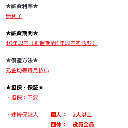
★融資利率★
無利子
★融資期間★
10年以内（据置期間1年以内を含む）
★償還方法★
元金均等毎月払い
★担保・保証★
・
担保：不要
・
連帯保証人
個人： 2人以上
団体： 役員全員