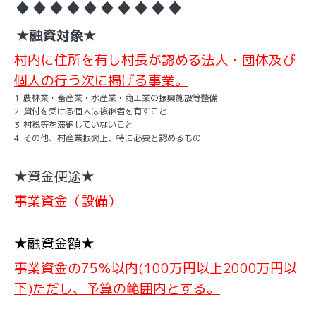
♦♦♦♦♦♦♦♦♦♦
★融資対象★
村内に住所を有し村長が認める法人・団体及び
個人の行う次に掲げる事業。
農林業・畜産業・水産業・商工業の振興施設等整備
貸付を受ける個人は後継者を有すこと
村税等を滞納していないこと
その他、村産業振興上、特に必要と認めるもの
★資金使途★
事業資金（設備）
★融資金額★
事業資金の75％以内(100万円以上2000万円以
下)
ただし、予算の範囲内とする。