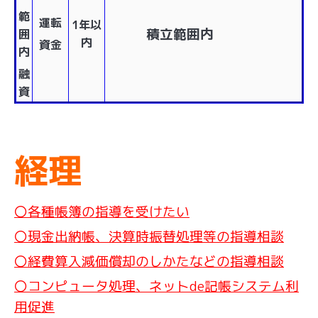
範
運転
1年以
積立範囲内
囲
内
資金
内
融
資
経理
〇各種帳簿の指導を受けたい
〇現金出納帳、決算時振替処理等の指導相談
〇経費算入減価償却のしかたなどの指導相談
〇コンピュータ処理、ネットde記帳システム利
用促進