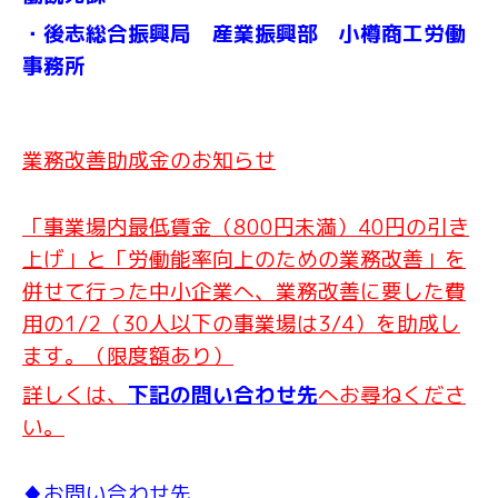
・後志総合振興局 産業振興部 小樽商工労働
事務所
業務改善助成金のお知らせ
「事業場内最低賃金（800円未満）40円の引き
上げ」と「労働能率向上のための業務改善」を
併せて行った中小企業へ、業務改善に要した費
用の1/2（30人以下の事業場は3/4）を助成し
ます。（限度額あり）
詳しくは、
下記の問い合わせ先
へお尋ねくださ
い。
♦お問い合わせ先