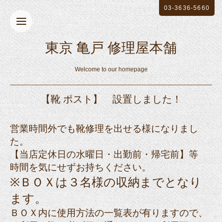
03-3636-5660
東京 亀戸 修理屋本舗
Welcome to our homepage
【靴 ポスト】 設置しました！
営業時間外でも靴修理を出せる様になりまし
た。
【当店定休日の水曜日・出勤前・帰宅前】等
時間を気にせずお持ちください。
※ＢＯＸは３名様の収納までとなり
ます。
ＢＯＸ内に使用方法の一覧表が有りますので、