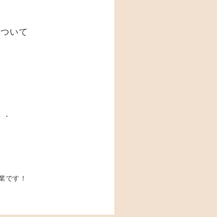
について
・・
・
業です！