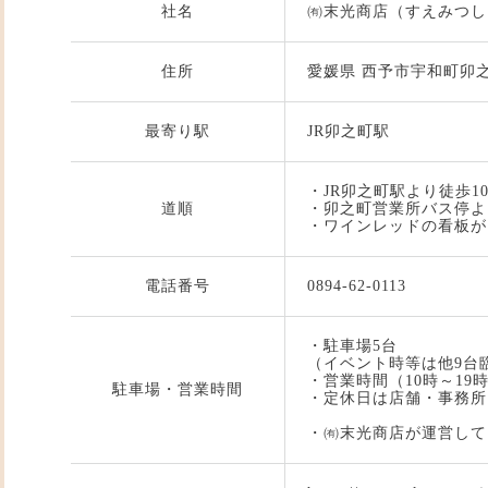
社名
㈲末光商店（すえみつし
住所
愛媛県 西予市宇和町卯之町
最寄り駅
JR卯之町駅
・JR卯之町駅より徒歩1
道順
・卯之町営業所バス停よ
・ワインレッドの看板が
電話番号
0894-62-0113
・駐車場5台
（イベント時等は他9台
・営業時間（10時～19
駐車場・営業時間
・定休日は店舗・事務所
第２・
・㈲末光商店が運営して