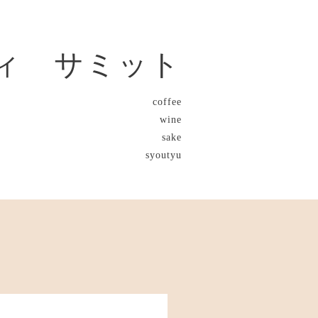
ィ サミット
coffee
wine
sake
syoutyu