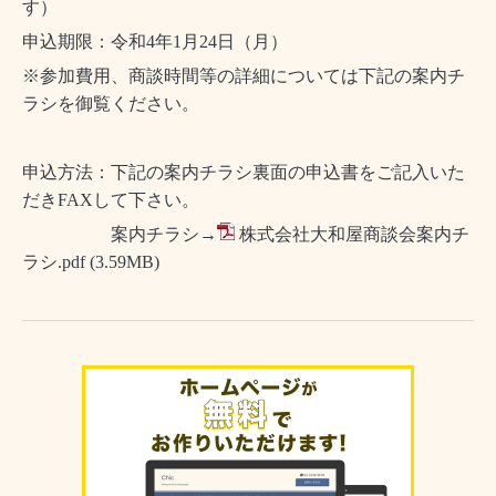
す）
申込期限：令和
4
年
1
月
24
日（月）
※参加費用、商談時間等の詳細については下記の案内チ
ラシを御覧ください。
申込方法：下記の案内チラシ裏面の申込書をご記入いた
だき
FAXして下さい
。
案内チラシ→
株式会社大和屋商談会案内チ
ラシ.pdf
(3.59MB)