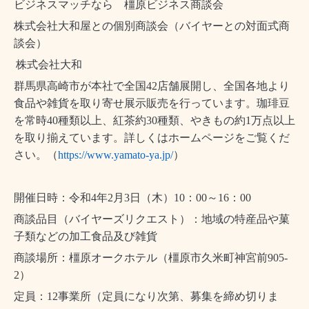
ビジネスマッチなら 橿原ビジネス商談会
株式会社大和屋との個別商談会（バイヤーとの対面式商
談会）
株式会社大和
群馬県高崎市が本社で全国
42
店舗展開し、全国各地より
食品や雑貨を取り寄せ展示販売を行っています。珈琲豆
を常時
40
種類以上、紅茶約
30
種類、やきもの約
1
万点以上
を取り揃えています。詳しくはホームページをご覧くだ
さい。（
https://www.yamato-ya.jp/
）
開催日時：令和
4
年
2
月
3
日（木）
10
：
00
～
16
：
00
商談品目（バイヤーズリクエスト）：地域の特産品や菓
子類などの加工食品及び雑貨
商談場所：橿原オークホテル（橿原市久米町神宮前
905-
2
）
定員：
12
事業所（定員になり次第、募集を締め切りま