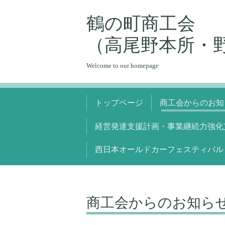
鶴の町商工会
（高尾野本所・
Welcome to our homepage
トップページ
商工会からのお知
経営発達支援計画・事業継続力強化
西日本オールドカーフェスティバル
商工会からのお知ら