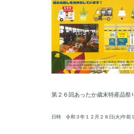
第２６回あったか歳末特産品祭
日時 令和３年１２月２８日
(
火
)
午前