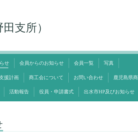
野田支所）
らせ
会員からのお知らせ
会員一覧
写真
支援計画
商工会について
お問い合わせ
鹿児島県商
活動報告
役員・申請書式
出水市HP及びお知らせ
せ