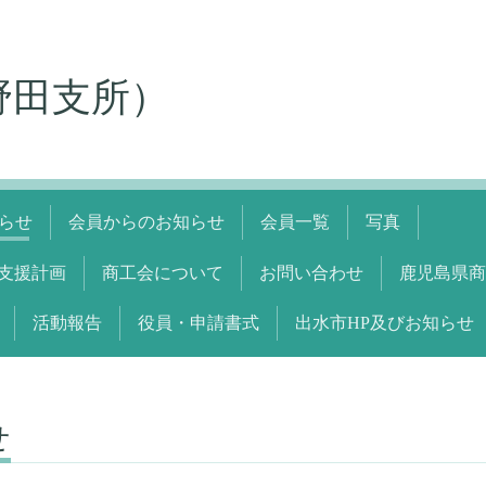
野田支所）
らせ
会員からのお知らせ
会員一覧
写真
支援計画
商工会について
お問い合わせ
鹿児島県商
活動報告
役員・申請書式
出水市HP及びお知らせ
せ