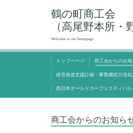
鶴の町商工会
（高尾野本所・
Welcome to our homepage
トップページ
商工会からのお知
経営発達支援計画・事業継続力強化
西日本オールドカーフェスティバル
商工会からのお知ら