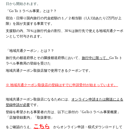
日から開始されます。
「Go To トラベル事業」とは？？
宿泊・日帰り国内旅行の代金総額の１／２相当額（1人1泊あたり2万円が上
限）を国が支援する事業です。
支援額の内、70％は旅行代金の割引、30％は旅行先で使える地域共通クーポ
ンとして付与されます。
「地域共通クーポン」とは？？
旅行先の都道府県とその隣接都道府県において、
旅行中に限って、
Go To ト
ラベル事務局の登録を受けた
地域共通クーポン取扱店舗で使用できるクーポンです。
※ 地域共通クーポン取扱店の登録はすでに申請受付が始まっています。
地域共通クーポン取扱店になるためには、
オンライン申請または郵送による
登録申請が必要
です。
登録を希望される事業者の方は、以下に添付の「GoToトラベル事業概要」
「店舗登録案内」「取扱要領」
こちら
をご確認のうえ、
からオンライン申請・様式ダウンロードして