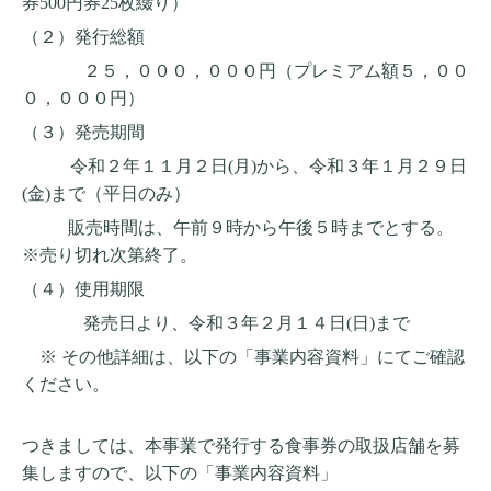
券
500
円券
25
枚綴り）
（２）発行総額
２５，０００，０００円（プレミアム額５，００
０，０００円）
（３）発売期間
令和２年１１月２日
(
月
)
から、令和３年１月２９日
(
金
)
まで（平日のみ）
販売時間は、午前９時から午後５時までとする。
※売り切れ次第終了。
（４）使用期限
発売日より、令和３年２月１４日
(
日
)
まで
※ その他詳細は、以下の
「事業内容資料」にてご確認
ください。
つきましては、本事業で発行する食事券の取扱店舗を募
集しますので、以下の「事業内容資料」