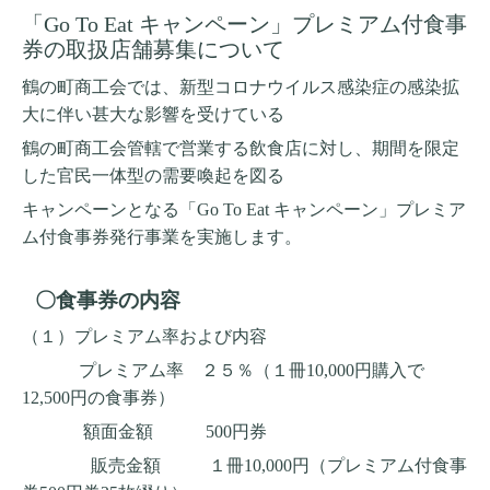
「Go To Eat キャンペーン」プレミアム付食事
券の取扱店舗募集について
鶴の町商工会では、新型コロナウイルス感染症の感染拡
大に伴い甚大な影響を受けている
鶴の町商工会管轄で
営業する飲食店に対し、期間を限定
した官民一体型の需要喚起を図る
キャンペーンとなる「Go To Eat キャンペーン」
プレミア
ム付食事券発行事業を実施します。
〇食事券の内容
（１）プレミアム率および内容
プレミアム率 ２５％（１冊
10,000
円購入で
12,500
円の食事券）
額面金額
500
円券
販売金額 １冊
10,000
円（プレミアム付食事