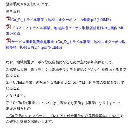
登録手続きをお願いします。
参考資料
Go_To_トラベル事業（地域共通クーポン）の概要.pdf
(1.99MB)
「ＧｏＴｏトラベル事業」地域共通クーポン取扱店舗登録のご案内.pdf
(0.67MB)
サービス産業消費喚起事業（Go_To_トラベル事業）地域共通クーポン取
扱要領（9月8日時点）.pdf
(0.52MB)
なお、地域共通クーポン取扱店舗になるための主な参加条件として、
①感染拡大防止策（詳しくは別紙チラシ等を確認ください）を徹底する者で
あること
②「GoToEat事業」の対象となる飲食店については、同事業の登録を受けて
いること
となります。
②「Go To Eat 事業」については、当会でも実施する事業になりますので、
別途お知らせの
「Go To Eat キャンペーン」プレミアム付食事券の取扱
店舗募集について
で
ご確認と登録をお願いします。