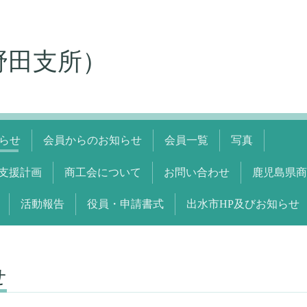
野田支所）
らせ
会員からのお知らせ
会員一覧
写真
支援計画
商工会について
お問い合わせ
鹿児島県商
活動報告
役員・申請書式
出水市HP及びお知らせ
せ