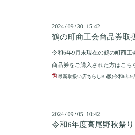
2024
09
30 15:42
/
/
鶴の町商工会商品券取
令和6年9月末現在の鶴の町商
商品券をご購入された方はこち
最新取扱い店ちらしB5版(令和6年9月
2024
09
05 10:42
/
/
令和6年度高尾野秋祭