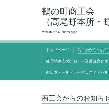
鶴の町商工会
（高尾野本所・
Welcome to our homepage
トップページ
商工会からのお知
経営発達支援計画・事業継続力強化
西日本オールドカーフェスティバル
商工会からのお知ら