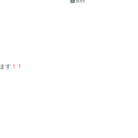
RSS
ます
！！