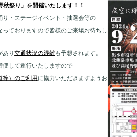
野秋祭り」を開催いたします！！
踊り
・ステージイベント・抽選会等の
なっておりますので皆様のご来場お待ちし
があり
交通状況の混雑
も予想されます。
増便して運行いたしますので
道等）のご利用
に協力いただきますようお